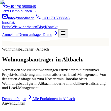
+49 170 5988648
Jetzt Demo buchen →
info@innoflat.de
·
+49 170 5988648
Innoflat
.
Preise
Wie wir arbeiten
Blog
Kontakt
Anmelden
Demo anfragen
Demo
Wohnungsbauträger · Altbach
Wohnungsbauträger
in
Altbach
.
Vermarkten Sie Neubauwohnungen effizienter mit interaktiver
Projektvisualisierung und automatisiertem Lead-Management. Von
der ersten Anfrage bis zum Notartermin. Innoflat bietet
Wohnungsbauträger in Altbach moderne Immobilienvisualisierung
und Lead-Management.
Demo anfragen
Alle Funktionen in Altbach
Anwendungen